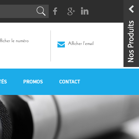
Facebook
G+
Linkedin
ficher le numéro
Afficher l'email
TÉS
PROMOS
CONTACT