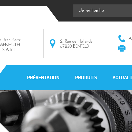
Af
ts Jean-Pierre
2, Rue de Hollande
ISSENHUTH
67230 BENFELD
S.A.R.L
PRÉSENTATION
PRODUITS
ACTUALI