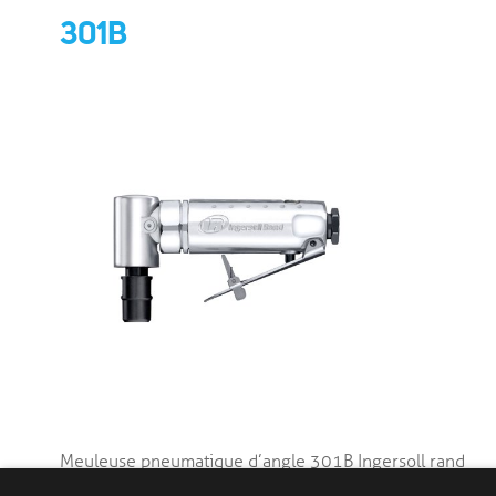
301B
Meuleuse pneumatique d’angle 301B Ingersoll rand