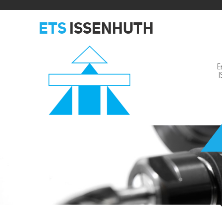
ETS
ISSENHUTH
E
Issenhuth