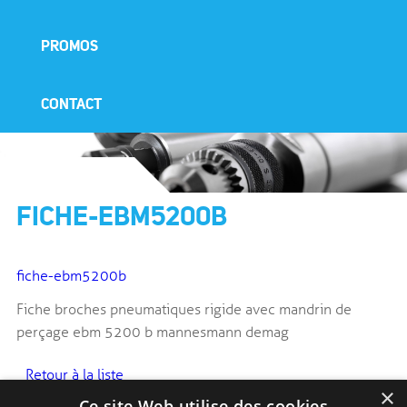
PROMOS
CONTACT
FICHE-EBM5200B
fiche-ebm5200b
Fiche broches pneumatiques rigide avec mandrin de
perçage ebm 5200 b mannesmann demag
Retour à la liste
×
Ce site Web utilise des cookies