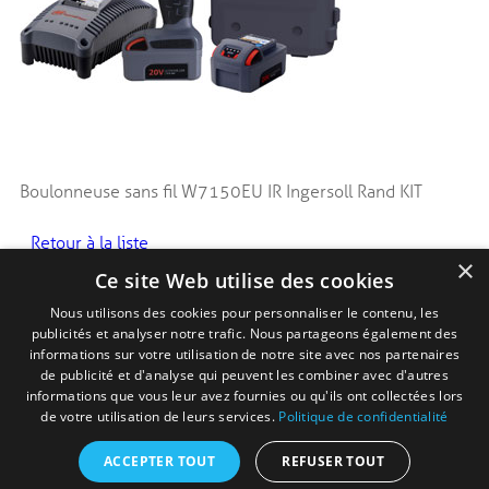
Boulonneuse sans fil W7150EU IR Ingersoll Rand KIT
Retour à la liste
×
Ce site Web utilise des cookies
Nous utilisons des cookies pour personnaliser le contenu, les
publicités et analyser notre trafic. Nous partageons également des
Copyright © 2015 - J. Pierre Issenhuth SARL
informations sur votre utilisation de notre site avec nos partenaires
Tous droits réservés -
Mentions légales
de publicité et d'analyse qui peuvent les combiner avec d'autres
Ce site utilise des cookies permettant l’analyse et
informations que vous leur avez fournies ou qu'ils ont collectées lors
Issenhuth
l’amélioration de votre navigation. Aucune donnée
de votre utilisation de leurs services.
Politique de confidentialité
personnelle n’est conservée.
En savoir plus ou s’opposer
.
Une réalisation
Accepter
ACCEPTER TOUT
REFUSER TOUT
Idéalice