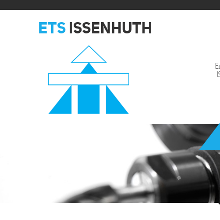
ETS
ISSENHUTH
E
Issenhuth