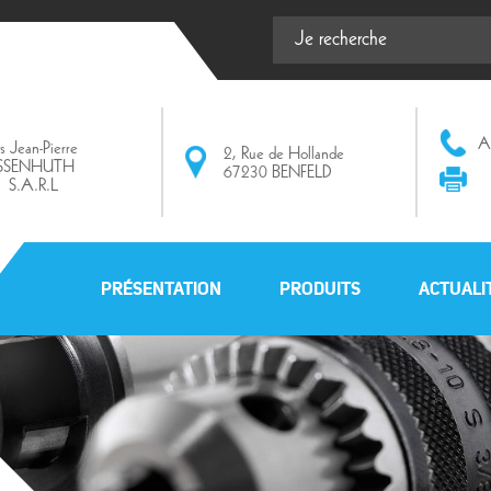
Af
ts Jean-Pierre
2, Rue de Hollande
ISSENHUTH
67230 BENFELD
S.A.R.L
PRÉSENTATION
PRODUITS
ACTUALI