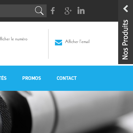
Facebook
G+
Linkedin
ficher le numéro
Afficher l'email
TÉS
PROMOS
CONTACT