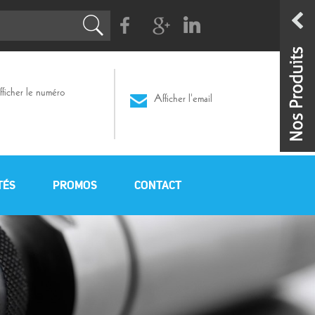
Facebook
G+
Linkedin
ficher le numéro
Afficher l'email
TÉS
PROMOS
CONTACT