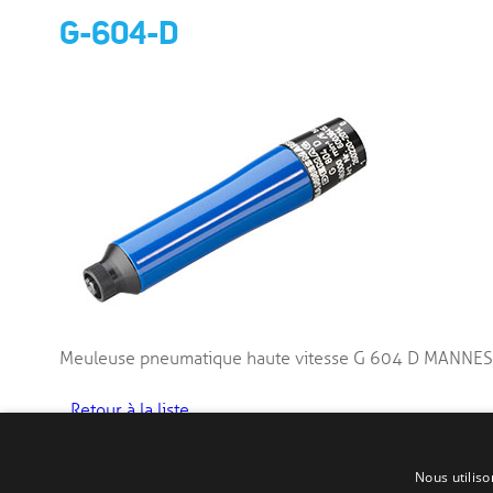
G-604-D
Meuleuse pneumatique haute vitesse G 604 D MAN
Retour à la liste
Nous utiliso