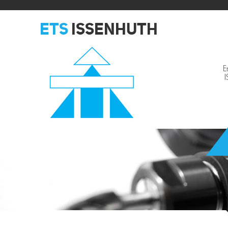
ETS
ISSENHUTH
E
Issenhuth