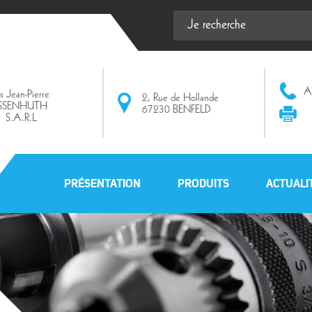
Af
ts Jean-Pierre
2, Rue de Hollande
ISSENHUTH
67230 BENFELD
S.A.R.L
PRÉSENTATION
PRODUITS
ACTUALI