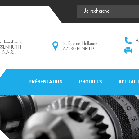
Af
ts Jean-Pierre
2, Rue de Hollande
ISSENHUTH
67230 BENFELD
S.A.R.L
PRÉSENTATION
PRODUITS
ACTUALI