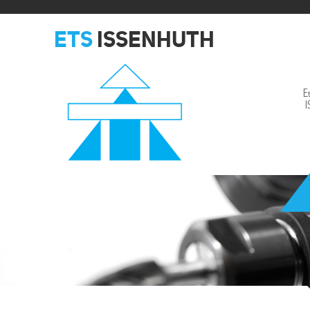
ETS
ISSENHUTH
E
Issenhuth