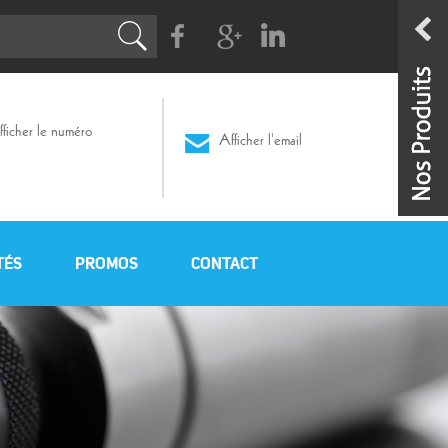
Facebook
G+
Linkedin
ficher le numéro
Afficher l'email
TÉS
PROMOS
CONTACT