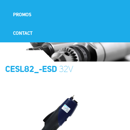
PROMOS
CONTACT
CESL82_-ESD
32V