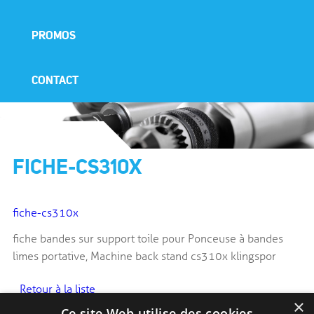
PROMOS
CONTACT
FICHE-CS310X
fiche-cs310x
fiche bandes sur support toile pour Ponceuse à bandes
limes portative, Machine back stand cs310x klingspor
Retour à la liste
×
Ce site Web utilise des cookies