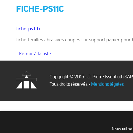
FICHE-PS11C
fiche-ps11c
fiche feuilles abrasives coupes sur support papier pou
Retour à la liste
Copyright © 2015 - J. Pierre Issenhuth SA
Tous droits réservés -
Mentions légales
Issenhuth
Nous utiliso