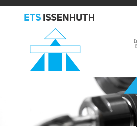
ETS
ISSENHUTH
E
Issenhuth