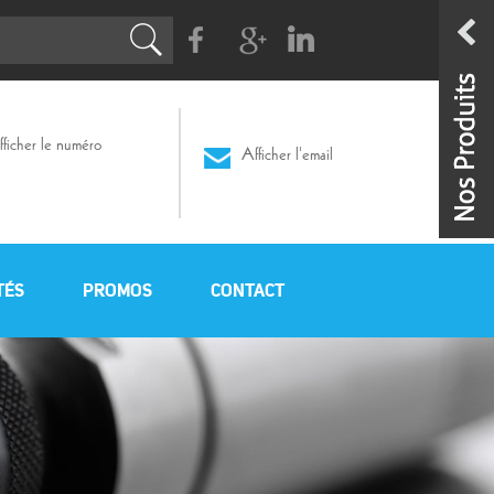
Facebook
G+
Linkedin
ficher le numéro
Afficher l'email
TÉS
PROMOS
CONTACT