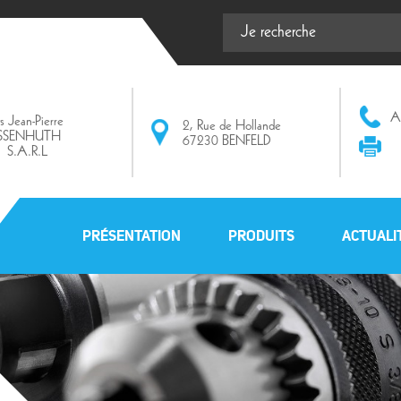
Af
ts Jean-Pierre
2, Rue de Hollande
ISSENHUTH
67230 BENFELD
S.A.R.L
PRÉSENTATION
PRODUITS
ACTUALI