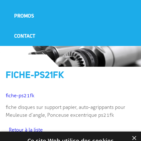
PROMOS
CONTACT
FICHE-PS21FK
fiche-ps21fk
fiche disques sur support papier, auto-agrippants pour
Meuleuse d’angle, Ponceuse excentrique ps21fk
Retour à la liste
×
Ce site Web utilise des cookies