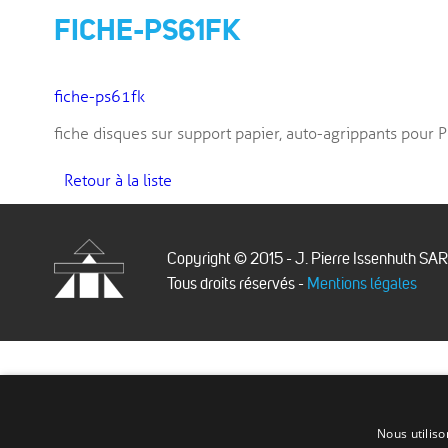
FICHE-PS61FK
fiche-ps61fk
fiche disques sur support papier, auto-agrippants pour
Retour à la liste
Copyright © 2015 - J. Pierre Issenhuth SA
Tous droits réservés -
Mentions légales
Issenhuth
Nous utiliso