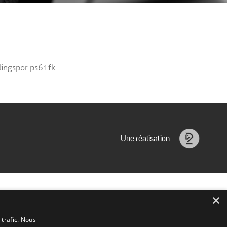
lingspor ps61fk
Une réalisation
Idéalice
×
 trafic. Nous