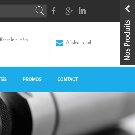
Facebook
G+
Linkedin
ficher le numéro
Afficher l'email
TÉS
PROMOS
CONTACT