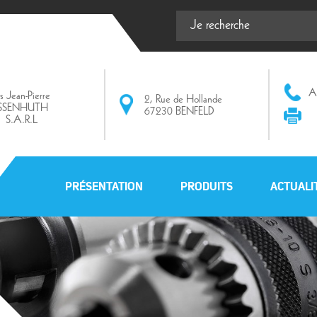
Af
ts Jean-Pierre
2, Rue de Hollande
ISSENHUTH
67230 BENFELD
S.A.R.L
PRÉSENTATION
PRODUITS
ACTUALI