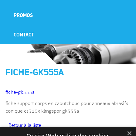
PROMOS
CONTACT
FICHE-GK555A
fiche-gk555a
fiche support corps en caoutchouc pour anneaux abrasifs
conique cs310x klingspor gk555a
Retour à la liste
×
Ce site Web utilise des cookies