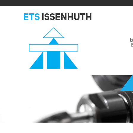
ETS
ISSENHUTH
E
Issenhuth