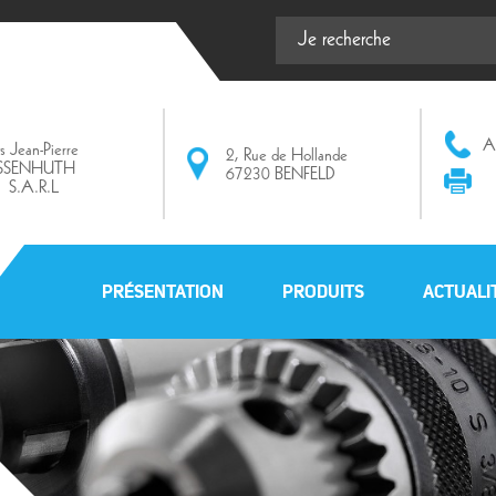
Af
ts Jean-Pierre
2, Rue de Hollande
ISSENHUTH
67230 BENFELD
S.A.R.L
PRÉSENTATION
PRODUITS
ACTUALI