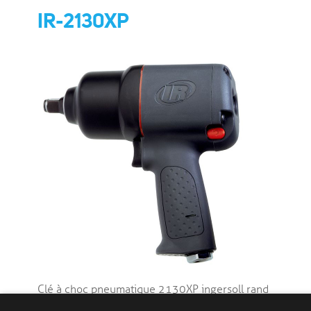
IR-2130XP
Clé à choc pneumatique 2130XP ingersoll rand