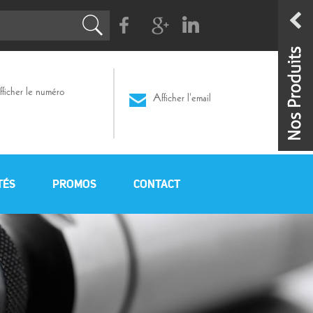
Facebook
G+
Linkedin
ficher le numéro
Afficher l'email
TÉS
PROMOS
CONTACT