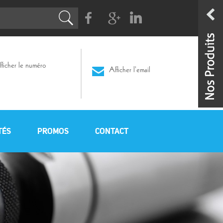
Facebook
G+
Linkedin
ficher le numéro
Afficher l'email
TÉS
PROMOS
CONTACT