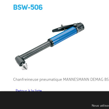
BSW-506
Chanfreineuse pneumatique MANNESMANN DEMAG B
Retour à la liste
Nous utiliso