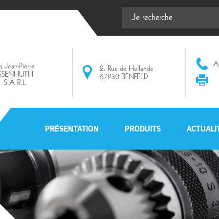
Af
ts Jean-Pierre
2, Rue de Hollande
ISSENHUTH
67230 BENFELD
S.A.R.L
PRÉSENTATION
PRODUITS
ACTUALI