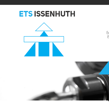
ETS
ISSENHUTH
E
Issenhuth