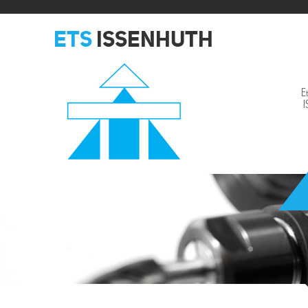
ETS
ISSENHUTH
E
Issenhuth