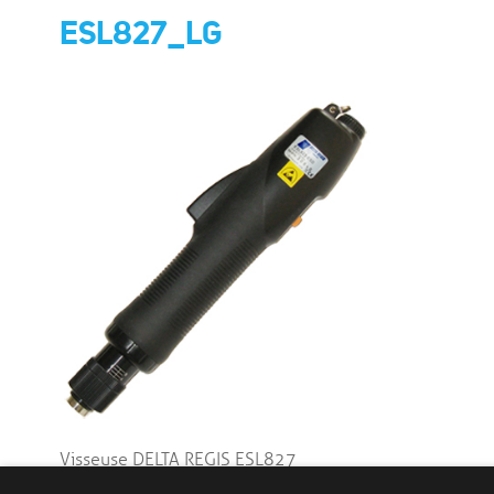
ESL827_LG
Visseuse DELTA REGIS ESL827