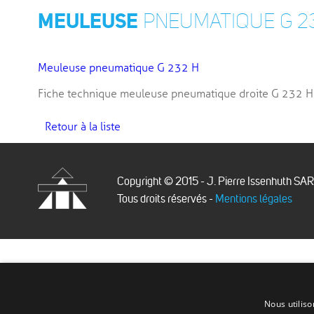
MEULEUSE
PNEUMATIQUE G 2
Meuleuse pneumatique G 232 H
Fiche technique meuleuse pneumatique droite G 2
Retour à la liste
Copyright © 2015 - J. Pierre Issenhuth SA
Tous droits réservés -
Mentions légales
Issenhuth
Nous utiliso