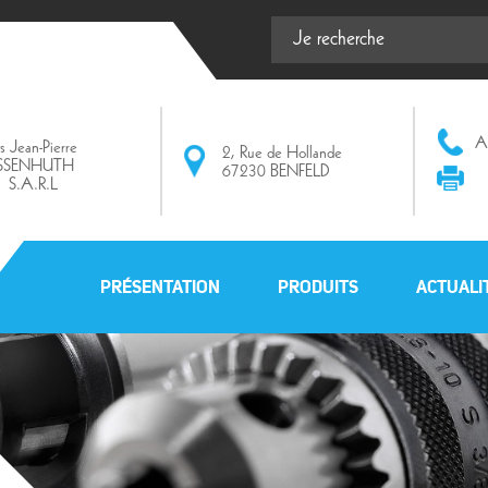
Af
ts Jean-Pierre
2, Rue de Hollande
ISSENHUTH
67230 BENFELD
S.A.R.L
PRÉSENTATION
PRODUITS
ACTUALI