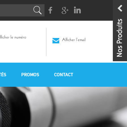
Facebook
G+
Linkedin
ficher le numéro
Afficher l'email
TÉS
PROMOS
CONTACT