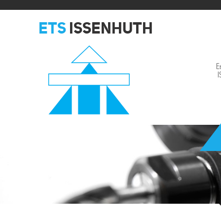
ETS
ISSENHUTH
E
Issenhuth