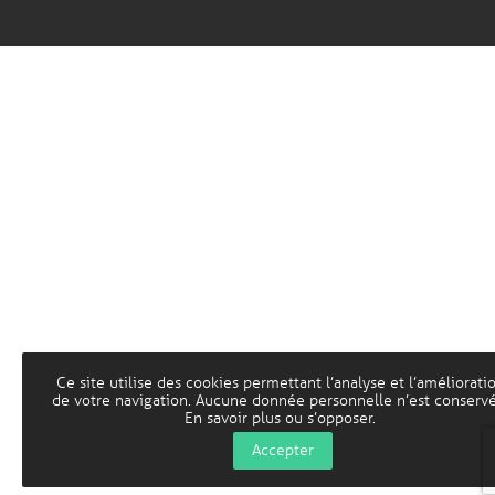
Idéalice
Ce site utilise des cookies permettant l’analyse et l’améliorati
de votre navigation. Aucune donnée personnelle n’est conservé
En savoir plus ou s’opposer
.
Accepter