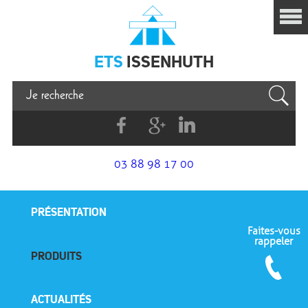
Issenhuth
ETS
ISSENHUTH
Facebook
G+
Linkedin
03 88 98 17 00
PRÉSENTATION
Faites-vous
rappeler
PRODUITS
ACTUALITÉS