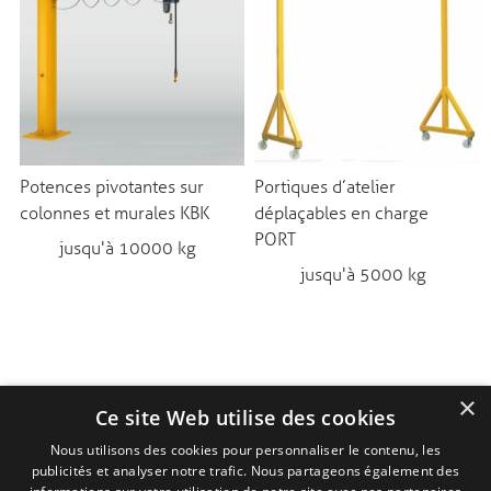
Potences pivotantes sur
Portiques d’atelier
colonnes et murales KBK
déplaçables en charge
PORT
jusqu'à 10000 kg
jusqu'à 5000 kg
×
Ce site Web utilise des cookies
Nous utilisons des cookies pour personnaliser le contenu, les
publicités et analyser notre trafic. Nous partageons également des
Copyright © 2015 - J. Pierre Issenhuth SARL