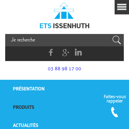
Issenhuth
ETS
ISSENHUTH
Facebook
G+
Linkedin
03 88 98 17 00
PRÉSENTATION
Faites-vous
rappeler
PRODUITS
ACTUALITÉS