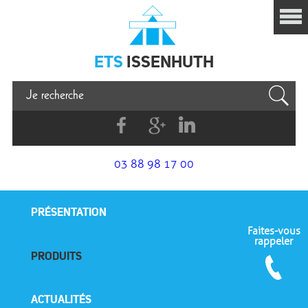
Issenhuth
ETS
ISSENHUTH
Facebook
G+
Linkedin
03 88 98 17 00
PRÉSENTATION
Faites-vous
rappeler
PRODUITS
ACTUALITÉS