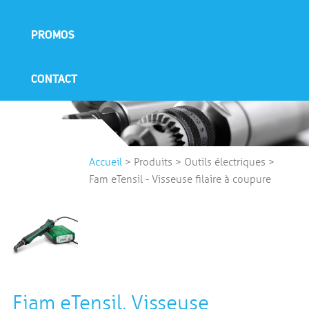
PROMOS
CONTACT
Accueil
>
Produits
>
Outils électriques
>
Fam eTensil - Visseuse filaire à coupure
Fiam eTensil, Visseuse