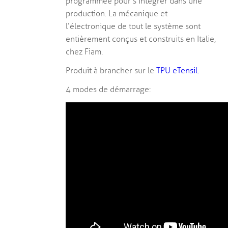
programmée pour s’intégrer dans une
production. La mécanique et
l’électronique de tout le système sont
entièrement conçus et construits en Italie,
chez Fiam.
Produit à brancher sur le
TPU eTensil.
4 modes de démarrage :