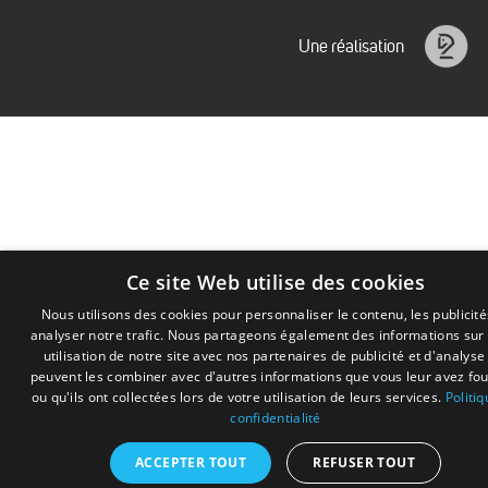
Issenhuth
Une réalisation
Idéalice
Ce site Web utilise des cookies
Nous utilisons des cookies pour personnaliser le contenu, les publicité
analyser notre trafic. Nous partageons également des informations sur
utilisation de notre site avec nos partenaires de publicité et d'analyse
peuvent les combiner avec d'autres informations que vous leur avez fo
Ce site utilise des cookies permettant l’analyse et l’améliorati
ou qu'ils ont collectées lors de votre utilisation de leurs services.
Politi
de votre navigation. Aucune donnée personnelle n’est conservé
confidentialité
En savoir plus ou s’opposer
.
Accepter
ACCEPTER TOUT
REFUSER TOUT