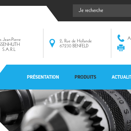
Af
ts Jean-Pierre
2, Rue de Hollande
ISSENHUTH
67230 BENFELD
S.A.R.L
PRÉSENTATION
PRODUITS
ACTUALI