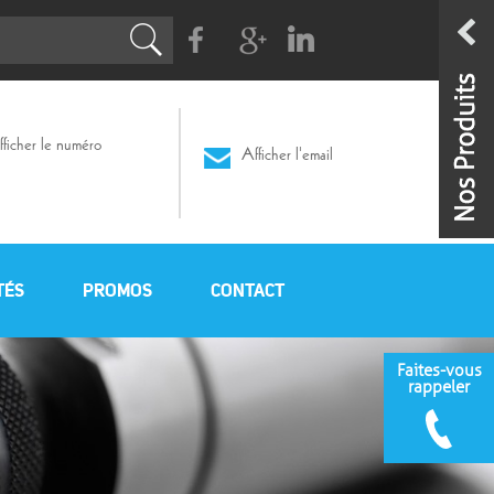
Facebook
G+
Linkedin
ficher le numéro
Afficher l'email
TÉS
PROMOS
CONTACT
Faites-vous
rappeler