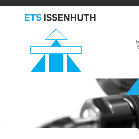
ETS
ISSENHUTH
E
Issenhuth