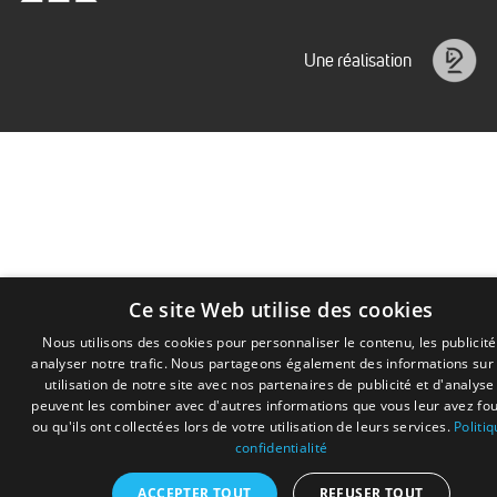
Issenhuth
Une réalisation
Idéalice
Ce site Web utilise des cookies
Nous utilisons des cookies pour personnaliser le contenu, les publicité
analyser notre trafic. Nous partageons également des informations sur
utilisation de notre site avec nos partenaires de publicité et d'analyse
peuvent les combiner avec d'autres informations que vous leur avez fo
Ce site utilise des cookies permettant l’analyse et l’améliorati
ou qu'ils ont collectées lors de votre utilisation de leurs services.
Politi
de votre navigation. Aucune donnée personnelle n’est conservé
confidentialité
En savoir plus ou s’opposer
.
Accepter
ACCEPTER TOUT
REFUSER TOUT