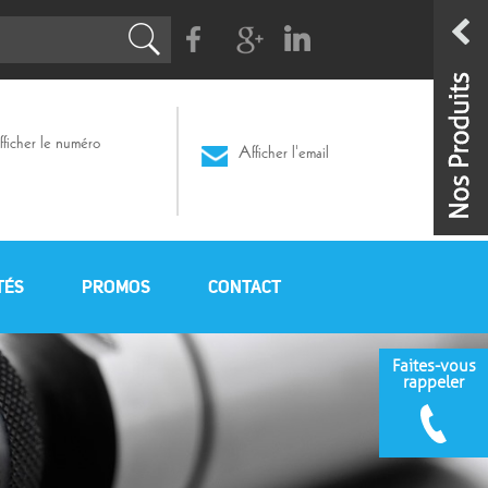
Facebook
G+
Linkedin
ficher le numéro
Afficher l'email
TÉS
PROMOS
CONTACT
Faites-vous
rappeler