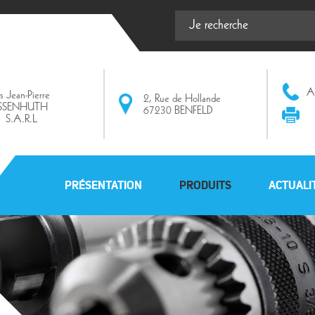
Af
ts Jean-Pierre
2, Rue de Hollande
ISSENHUTH
67230 BENFELD
S.A.R.L
PRÉSENTATION
PRODUITS
ACTUALI