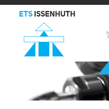
ETS
ISSENHUTH
E
Issenhuth