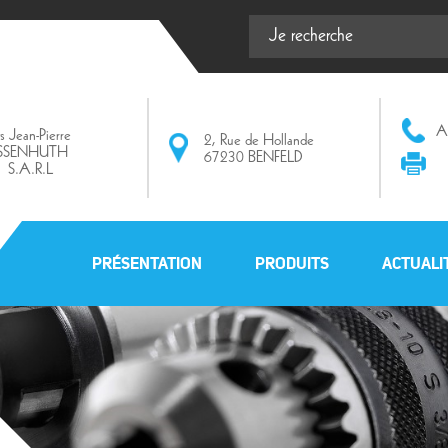
Af
ts Jean-Pierre
2, Rue de Hollande
ISSENHUTH
67230 BENFELD
S.A.R.L
PRÉSENTATION
PRODUITS
ACTUALI