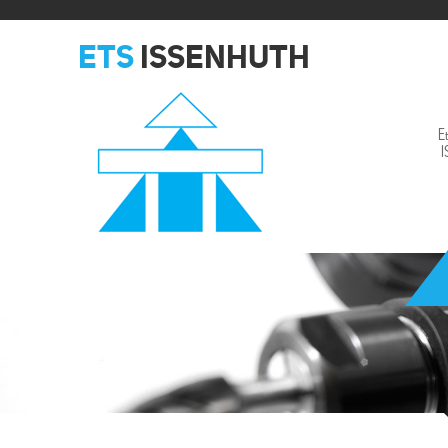
ETS
ISSENHUTH
E
Issenhuth