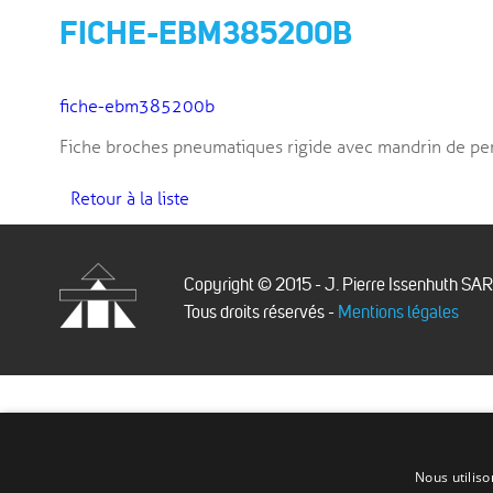
FICHE-EBM385200B
fiche-ebm385200b
Fiche broches pneumatiques rigide avec mandrin de
Retour à la liste
Copyright © 2015 - J. Pierre Issenhuth SA
Tous droits réservés -
Mentions légales
Issenhuth
Nous utiliso