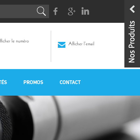
Facebook
G+
Linkedin
ficher le numéro
Afficher l'email
TÉS
PROMOS
CONTACT