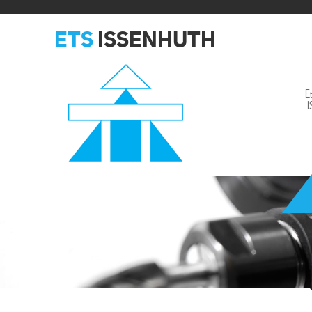
ETS
ISSENHUTH
E
Issenhuth