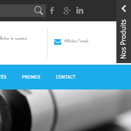
Facebook
G+
Linkedin
ficher le numéro
Afficher l'email
TÉS
PROMOS
CONTACT