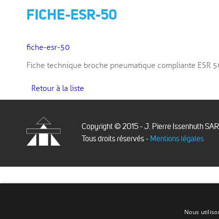
FICHE-ESR-50
fiche-esr-50
Fiche technique broche pneumatique compliante ESR 5
Retour à la liste
Copyright © 2015 - J. Pierre Issenhuth SA
Tous droits réservés -
Mentions légales
Issenhuth
Nous utiliso