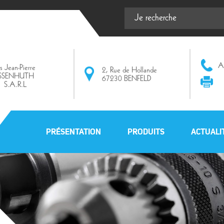
Af
ts Jean-Pierre
2, Rue de Hollande
ISSENHUTH
67230 BENFELD
S.A.R.L
PRÉSENTATION
PRODUITS
ACTUALI