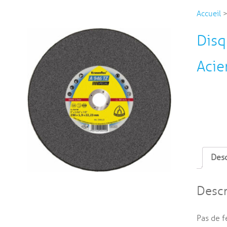
Accueil
Disq
Acie
Desc
Descr
Pas de f