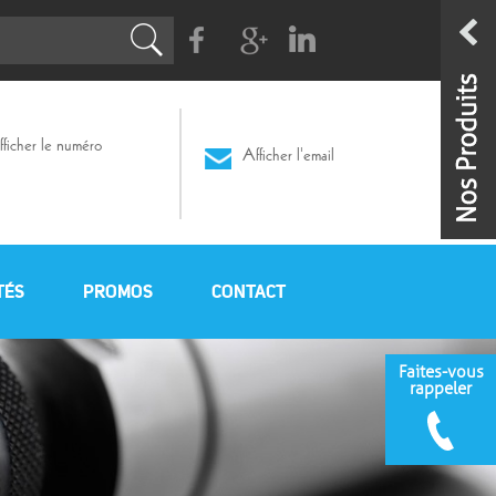
Facebook
G+
Linkedin
ficher le numéro
Afficher l'email
TÉS
PROMOS
CONTACT
Faites-vous
rappeler