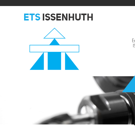
ETS
ISSENHUTH
E
Issenhuth