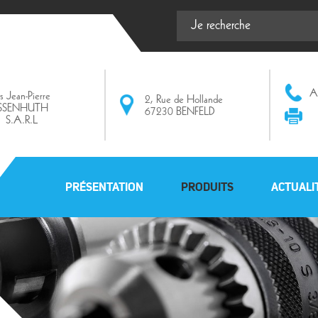
Af
ts Jean-Pierre
2, Rue de Hollande
ISSENHUTH
67230 BENFELD
S.A.R.L
PRÉSENTATION
PRODUITS
ACTUALI