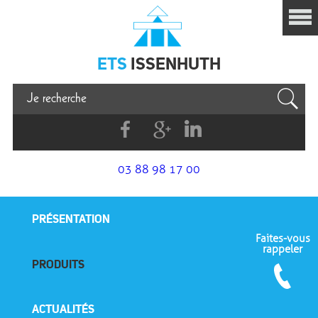
Issenhuth
ETS
ISSENHUTH
Facebook
G+
Linkedin
03 88 98 17 00
PRÉSENTATION
Faites-vous
rappeler
PRODUITS
ACTUALITÉS