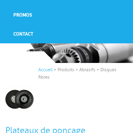
PROMOS
CONTACT
Accueil
>
Produits
>
Abrasifs
>
Disques
fibres
Plateaux de ponçage