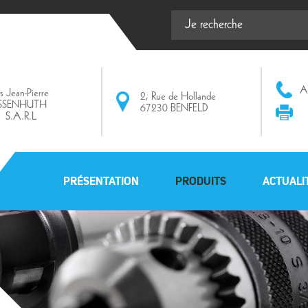
Af
ts Jean-Pierre
2, Rue de Hollande
ISSENHUTH
67230 BENFELD
S.A.R.L
PRÉSENTATION
PRODUITS
ACTUALI