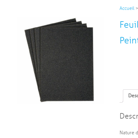
Accueil
Feui
Pein
Desc
Descr
Nature d