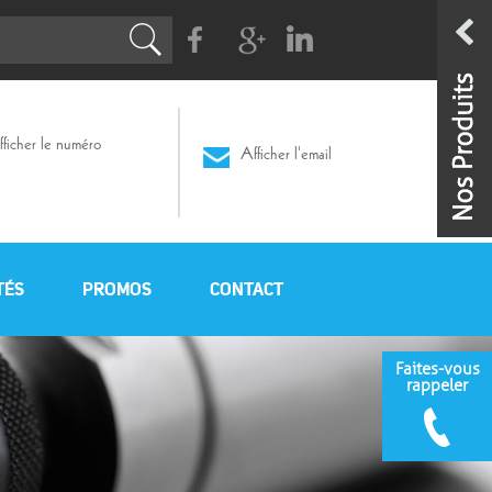
Facebook
G+
Linkedin
ficher le numéro
Afficher l'email
TÉS
PROMOS
CONTACT
Faites-vous
rappeler