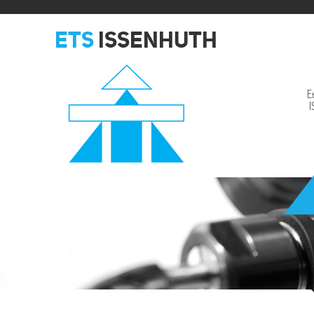
ETS
ISSENHUTH
E
Issenhuth