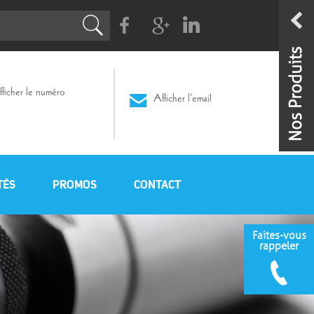
Facebook
G+
Linkedin
ficher le numéro
Afficher l'email
TÉS
PROMOS
CONTACT
Faites-vous
rappeler