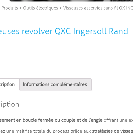
>
Produits
>
Outils électriques
>
Visseuses asservies sans fil QX I
s
euses revolver QXC Ingersoll Rand
ription
Informations complémentaires
iption
ssement en boucle fermée du couple
et de l’angle
offrant une ex
ez une maîtrise totale du process grâce aux
stratégies de vissa