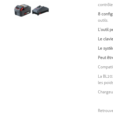
contrôle
8 config
outils.
L’outil 
Le clavi
Le syst
Peut êtr
Compatib
La BL202
les poids
Chargeur
Retrouve