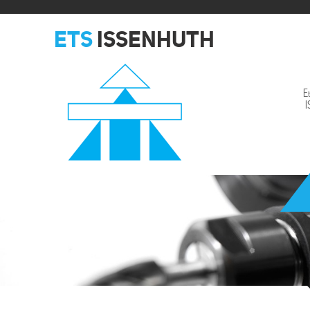
ETS
ISSENHUTH
E
Issenhuth