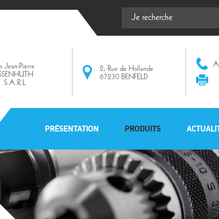
Af
ts Jean-Pierre
2, Rue de Hollande
ISSENHUTH
67230 BENFELD
S.A.R.L
PRÉSENTATION
PRODUITS
ACTUALI