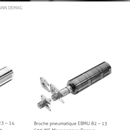
MANN DEMAG
E
23 – 14
Broche pneumatique EBMU 82 – 13