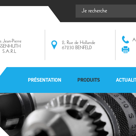
Af
ts Jean-Pierre
2, Rue de Hollande
ISSENHUTH
67230 BENFELD
S.A.R.L
PRÉSENTATION
PRODUITS
ACTUALI