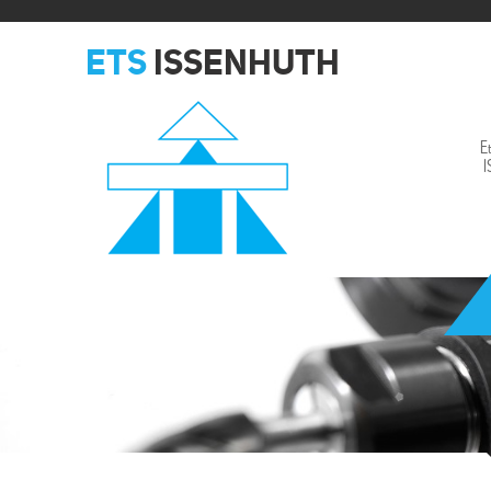
ETS
ISSENHUTH
E
Issenhuth