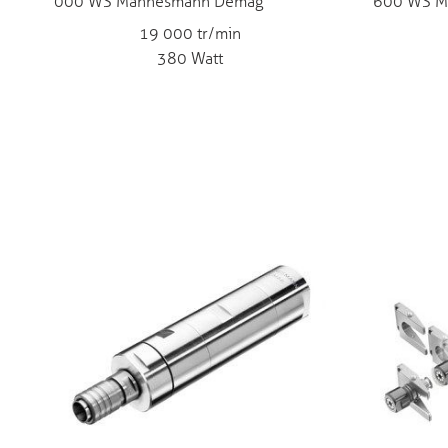
000 WS Mannesmann Demag
600 WS M
19 000 tr/min
380 Watt