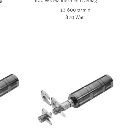
g
600 WS Mannesmann Demag
13 600 tr/min
820 Watt