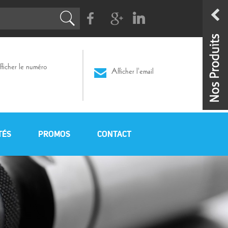
Facebook
G+
Linkedin
ficher le numéro
Afficher l'email
TÉS
PROMOS
CONTACT