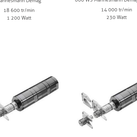
000 WS Mannesmann Dema
annesmann Demag
14 000 tr/min
18 600 tr/min
230 Watt
1 200 Watt