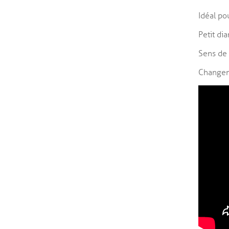
Idéal po
Petit di
Sens de 
Changeme