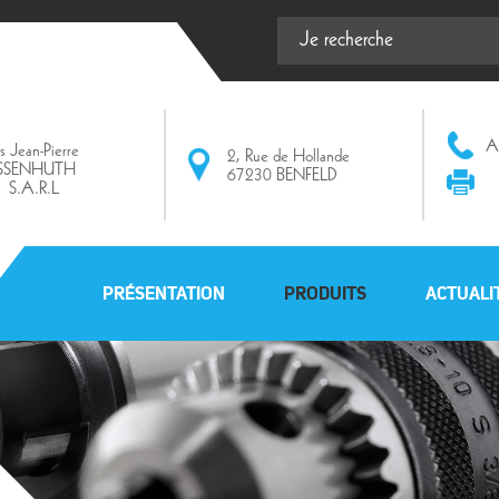
Af
ts Jean-Pierre
2, Rue de Hollande
ISSENHUTH
67230 BENFELD
S.A.R.L
PRÉSENTATION
PRODUITS
ACTUALI