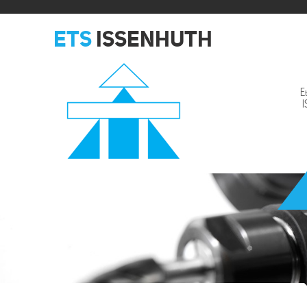
ETS
ISSENHUTH
E
Issenhuth