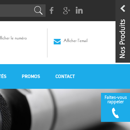
Facebook
G+
Linkedin
ficher le numéro
Afficher l'email
TÉS
PROMOS
CONTACT
Faites-vous
rappeler