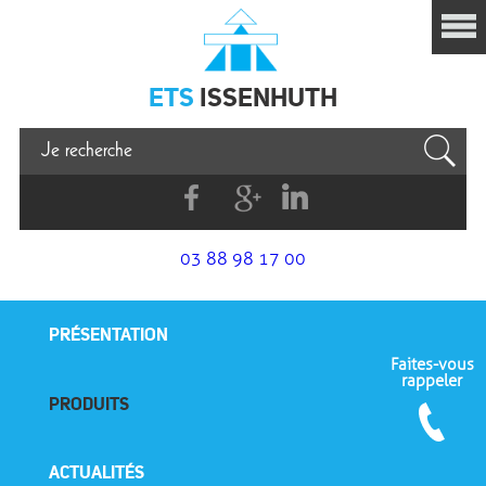
Issenhuth
ETS
ISSENHUTH
Facebook
G+
Linkedin
03 88 98 17 00
PRÉSENTATION
Faites-vous
rappeler
PRODUITS
ACTUALITÉS